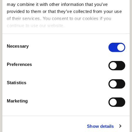
may combine it with other information that you’ve
provided to them or that they’ve collected from your use
of their services. You consent to our cookies if you
continue to use our website.
C
Necessary
o
n
s
Preferences
e
n
Statistics
t
S
e
Marketing
l
e
c
Show details
t