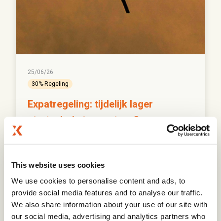
25/06/26
30%-Regeling
Expatregeling: tijdelijk lager
startsalaris toegestaan?
Een tijdelijk lager startsalaris sluit toepassing van de
expatregeling niet altijd uit. Exterus legt uit wat een
This website uses cookies
recente uitspraak betekent voor werkgevers.
We use cookies to personalise content and ads, to
provide social media features and to analyse our traffic.
We also share information about your use of our site with
Lees hier verder
our social media, advertising and analytics partners who