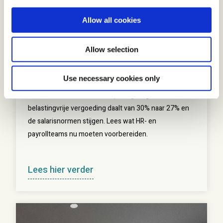
i
19/06/26
o
30%-Regeling
Allow all cookies
n
Wijzigingen in de expatregeling
Allow selection
vanaf 2027: wat HR en payroll nu
moeten weten
Use necessary cookies only
Vanaf 2027 verandert de expatregeling. De
belastingvrije vergoeding daalt van 30% naar 27% en
de salarisnormen stijgen. Lees wat HR- en
payrollteams nu moeten voorbereiden.
Lees hier verder