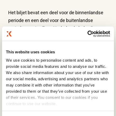
Het biljet bevat een deel voor de binnenlandse
periode en een deel voor de buitenlandse
periode waarin alleen Nederlands belastbaar
broninkomen moet worden opgegeven.
Vaak ontvang je de uitnodiging om het M-
This website uses cookies
formulier in te dienen automatisch als je naar
We use cookies to personalise content and ads, to
Nederland verhuist en in Nederland gaat
provide social media features and to analyse our traffic.
We also share information about your use of our site with
werken. Deze uitnodiging wordt per post
our social media, advertising and analytics partners who
verstuurd. Het is verstandig om een postadres
may combine it with other information that you’ve
in Nederland te hebben, omdat post kan worden
provided to them or that they’ve collected from your use
vertraagd of niet aankomt op je buitenlandse
of their services. You consent to our cookies if you
continue to use our website.
adres, waardoor je te maken kunt krijgen met
boetes, etc.