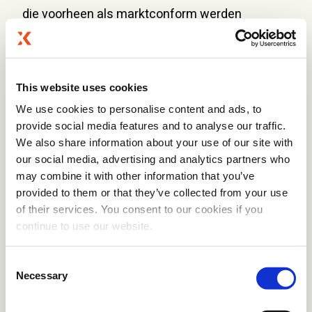
die voorheen als marktconform werden
beschouwd, niet langer aansluiten bij de huidige
omstandigheden, en kunnen functies die eerder
voldeden aan de drempels dat nu mogelijk niet
This website uses cookies
meer doen. Vanuit complianceperspectief is het
We use cookies to personalise content and ads, to
daarom belangrijk om ondersteunende
provide social media features and to analyse our traffic.
documentatie te hebben waaruit blijkt dat het
We also share information about your use of our site with
aangeboden salaris in lijn is met
our social media, advertising and analytics partners who
may combine it with other information that you’ve
marktstandaarden.
provided to them or that they’ve collected from your use
of their services. You consent to our cookies if you
Dit is met name relevant voor kennismigranten-
continue to use our website.
en Intra-Corporate Transferee-aanvragen,
waarbij salarisverwachtingen nauw
C
Necessary
samenhangen met het niveau en de aard van de
o
n
functie.